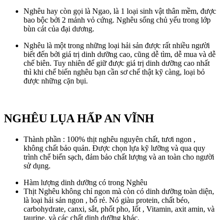
Nghêu hay còn gọi là Ngao, là 1 loại sinh vật thân mềm, được
bao bộc bởi 2 mảnh vỏ cứng. Nghêu sống chủ yếu trong lớp
bùn cát của đại dương.
Nghêu là một trong những loại hải sản được rất nhiều người
biết đến bởi giá trị dinh dưỡng cao, cũng dễ tìm, dễ mua và dễ
chế biên. Tuy nhiên để giữ được giá trị dinh dưỡng cao nhất
thì khi chế biến nghêu bạn cần sơ chế thật kỹ càng, loại bỏ
được những cặn bụi.
NGHÊU LỤA HẤP AN VĨNH
Thành phần : 100% thịt nghêu nguyên chất, tươi ngon ,
không chất bảo quản. Được chọn lựa kỹ lưỡng và qua quy
trình chế biến sạch, đảm bảo chất lượng và an toàn cho người
sử dụng.
Hàm lượng dinh dưỡng có trong Nghêu
Thịt Nghêu không chỉ ngon mà còn có dinh dưỡng toàn diện,
là loại hải sản ngon , bổ rẻ. Nó giàu protein, chất béo,
carbohydrate, canxi, sắt, phốt pho, Iốt , Vitamin, axit amin, và
taurine, và các chất dinh dưỡng khác.