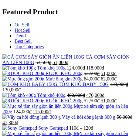
Featured Product
On Sell
Hot Sell
Trend
Best Sell
Top Categories
CÁ CƠM SẤY GIÒN
ĂN LIỀN 100G
53,500
₫
51,000
₫
Tôm khô 100g
124,000
₫
118,000
₫
RUỐC KHÔ 200g
52,500
₫
51,000
₫
Mực ống gim 200g
64,000
₫
62,000
₫
TÔM KHÔ BABY 150G
133,000
₫
130,000
₫
Tôm khô 400g
482,000
₫
470,000
₫
RUỐC KHÔ 200g
52,500
₫
51,000
₫
Mực xé tẩm sấy giòn ăn liền
200g
124,000
₫
115,000
₫
Vây cá hồi đông lạnh 300 g
50,000
₫
47,300
₫
Sony Gamepad
110
₫
–
120
₫
Mực xé tẩm sấy giòn ăn liền