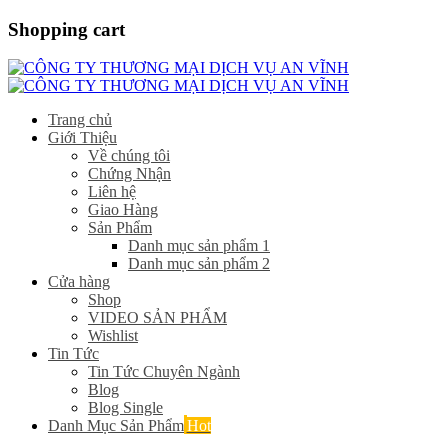
Shopping cart
Trang chủ
Giới Thiệu
Về chúng tôi
Chứng Nhận
Liên hệ
Giao Hàng
Sản Phẩm
Danh mục sản phẩm 1
Danh mục sản phẩm 2
Cửa hàng
Shop
VIDEO SẢN PHẨM
Wishlist
Tin Tức
Tin Tức Chuyên Ngành
Blog
Blog Single
Danh Mục Sản Phẩm
Hot