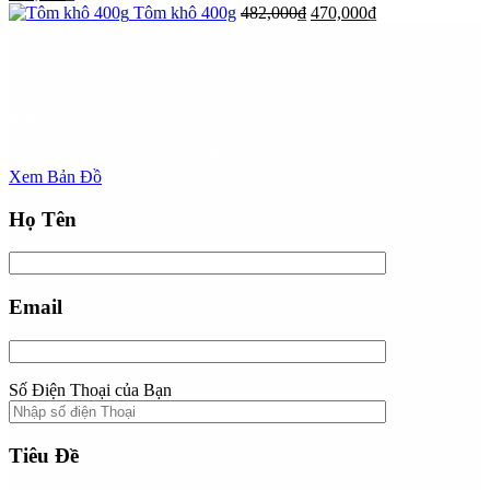
Tôm khô 400g
482,000
₫
470,000
₫
Hotline
0913662778
87/23 Phan Văn Hớn, KP4, P Tân Thới Nhất - Q12. Tp HCM
Xem Bản Đồ
Họ Tên
Email
Số Điện Thoại của Bạn
Tiêu Đề