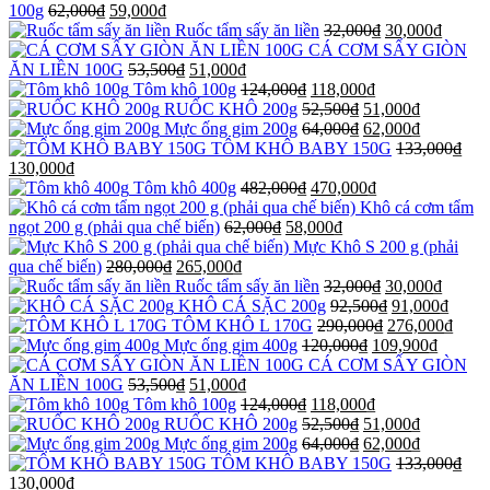
100g
62,000
₫
59,000
₫
Ruốc tẩm sấy ăn liền
32,000
₫
30,000
₫
CÁ CƠM SẤY GIÒN
ĂN LIỀN 100G
53,500
₫
51,000
₫
Tôm khô 100g
124,000
₫
118,000
₫
RUỐC KHÔ 200g
52,500
₫
51,000
₫
Mực ống gim 200g
64,000
₫
62,000
₫
TÔM KHÔ BABY 150G
133,000
₫
130,000
₫
Tôm khô 400g
482,000
₫
470,000
₫
Khô cá cơm tẩm
ngọt 200 g (phải qua chế biến)
62,000
₫
58,000
₫
Mực Khô S 200 g (phải
qua chế biến)
280,000
₫
265,000
₫
Ruốc tẩm sấy ăn liền
32,000
₫
30,000
₫
KHÔ CÁ SẶC 200g
92,500
₫
91,000
₫
TÔM KHÔ L 170G
290,000
₫
276,000
₫
Mực ống gim 400g
120,000
₫
109,900
₫
CÁ CƠM SẤY GIÒN
ĂN LIỀN 100G
53,500
₫
51,000
₫
Tôm khô 100g
124,000
₫
118,000
₫
RUỐC KHÔ 200g
52,500
₫
51,000
₫
Mực ống gim 200g
64,000
₫
62,000
₫
TÔM KHÔ BABY 150G
133,000
₫
130,000
₫