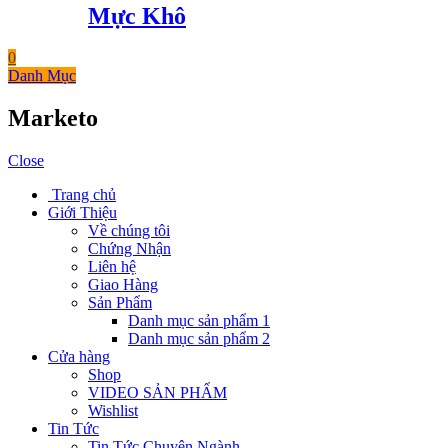
Mực Khô
0
Danh Mục
Marketo
Close
Trang chủ
Giới Thiệu
Về chúng tôi
Chứng Nhận
Liên hệ
Giao Hàng
Sản Phẩm
Danh mục sản phẩm 1
Danh mục sản phẩm 2
Cửa hàng
Shop
VIDEO SẢN PHẨM
Wishlist
Tin Tức
Tin Tức Chuyên Ngành