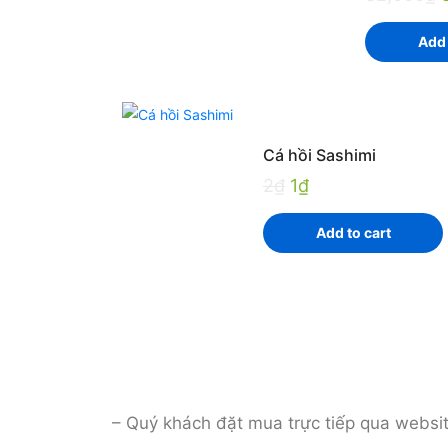
Add 
Cá hồi Sashimi
2
₫
1
₫
Add to cart
– Quý khách đặt mua trực tiếp qua websi