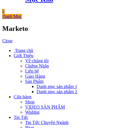
0
Danh Mục
Marketo
Close
Trang chủ
Giới Thiệu
Về chúng tôi
Chứng Nhận
Liên hệ
Giao Hàng
Sản Phẩm
Danh mục sản phẩm 1
Danh mục sản phẩm 2
Cửa hàng
Shop
VIDEO SẢN PHẨM
Wishlist
Tin Tức
Tin Tức Chuyên Ngành
Blog