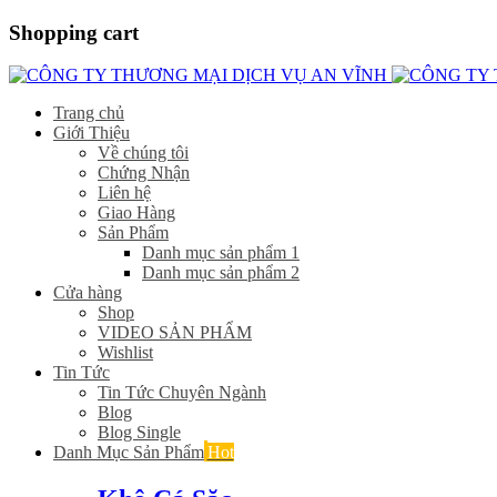
Shopping cart
Trang chủ
Giới Thiệu
Về chúng tôi
Chứng Nhận
Liên hệ
Giao Hàng
Sản Phẩm
Danh mục sản phẩm 1
Danh mục sản phẩm 2
Cửa hàng
Shop
VIDEO SẢN PHẨM
Wishlist
Tin Tức
Tin Tức Chuyên Ngành
Blog
Blog Single
Danh Mục Sản Phẩm
Hot