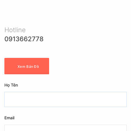
Hotline
0913662778
87/23 Phan Văn Hớn, KP4, P Tân Thới Nhất - Q12. Tp HCM
Xem Bản Đồ
Họ Tên
Email