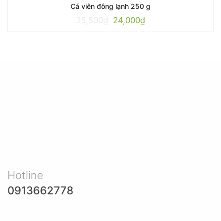
Cá viên đông lạnh 250 g
25,500
₫
24,000
₫
Hotline
0913662778
87/23 Phan Văn Hớn, KP4, P Tân Thới Nhất - Q12. Tp HCM