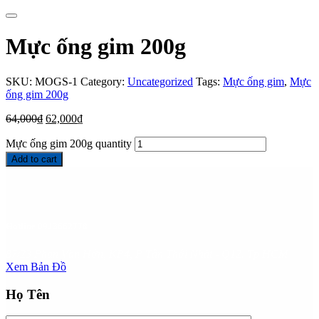
Mực ống gim 200g
SKU:
MOGS-1
Category:
Uncategorized
Tags:
Mực ống gim
,
Mực
ống gim 200g
64,000
₫
62,000
₫
Mực ống gim 200g quantity
Add to cart
Hotline
0913662778
87/23 Phan Văn Hớn, KP4, P Tân Thới Nhất - Q12. Tp HCM
Xem Bản Đồ
Họ Tên