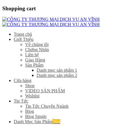
Shopping cart
Trang chủ
Giới Thiệu
Về chúng tôi
Chứng Nhận
Liên hệ
Giao Hàng
Sản Phẩm
Danh mục sản phẩm 1
Danh mục sản phẩm 2
Cửa hàng
Shop
VIDEO SẢN PHẨM
Wishlist
Tin Tức
Tin Tức Chuyên Ngành
Blog
Blog Single
Danh Mục Sản Phẩm
Hot