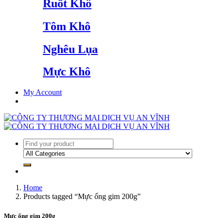
Ruốt Khô
Tôm Khô
Nghêu Lụa
Mực Khô
My Account
Home
Products tagged “Mực ống gim 200g”
Mực ống gim 200g