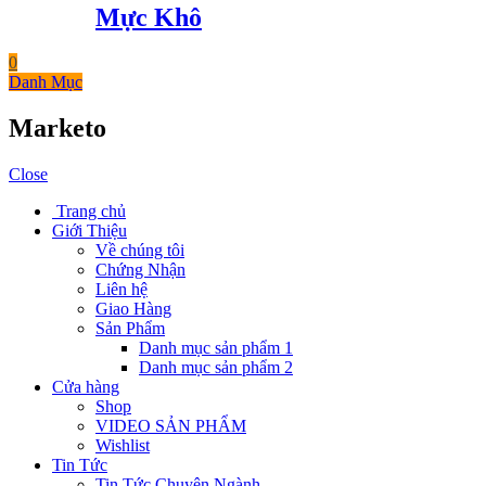
Mực Khô
0
Danh Mục
Marketo
Close
Trang chủ
Giới Thiệu
Về chúng tôi
Chứng Nhận
Liên hệ
Giao Hàng
Sản Phẩm
Danh mục sản phẩm 1
Danh mục sản phẩm 2
Cửa hàng
Shop
VIDEO SẢN PHẨM
Wishlist
Tin Tức
Tin Tức Chuyên Ngành