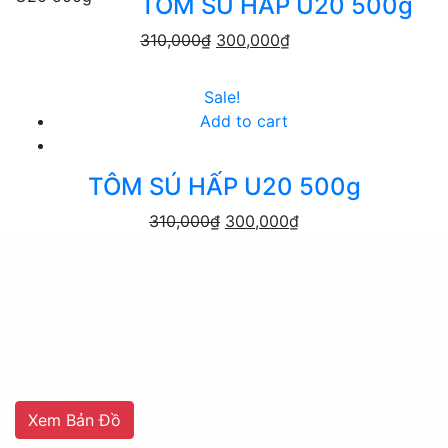
TÔM SÚ HẤP U20 500g
310,000
₫
300,000
₫
Sale!
Add to cart
TÔM SÚ HẤP U20 500g
310,000
₫
300,000
₫
Hotline
0913662778
87/23 Phan Văn Hớn, KP4, P Tân Thới Nhất - Q12. Tp
HCM
Xem Bản Đồ