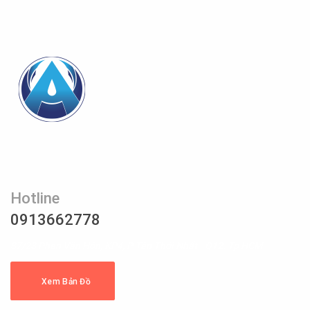
Hotline
0913662778
87/23 Phan Văn Hớn, KP4, P Tân Thới Nhất - Q12. Tp HCM
Xem Bản Đồ