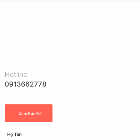
Hotline
0913662778
87/23 Phan Văn Hớn, KP4, P Tân Thới Nhất - Q12. Tp HCM
Xem Bản Đồ
Họ Tên