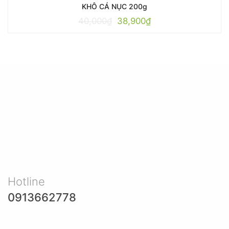
KHÔ CÁ NỤC 200g
40,000
₫
38,900
₫
Hotline
0913662778
87/23 Phan Văn Hớn, KP4, P Tân Thới Nhất - Q12. Tp HCM