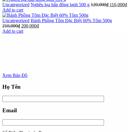
Uncategorized
Nghêu lụa hấp đông lạnh 500 g
120,000
₫
116,000
₫
Add to cart
Uncategorized
Bánh Phồng Tôm Đặc Biệt 60% Tôm 500g
210,000
₫
200,000
₫
Add to cart
Hotline
0913662778
87/23 Phan Văn Hớn, KP4, P Tân Thới Nhất - Q12. Tp HCM
Xem Bản Đồ
Họ Tên
Email