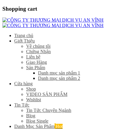
Shopping cart
Trang chủ
Giới Thiệu
Về chúng tôi
Chứng Nhận
Liên hệ
Giao Hàng
Sản Phẩm
Danh mục sản phẩm 1
Danh mục sản phẩm 2
Cửa hàng
Shop
VIDEO SẢN PHẨM
Wishlist
Tin Tức
Tin Tức Chuyên Ngành
Blog
Blog Single
Danh Mục Sản Phẩm
Hot