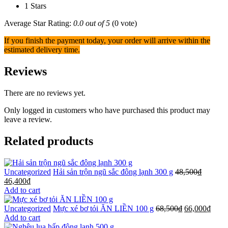
1 Stars
Average Star Rating:
0.0 out of 5
(0 vote)
If you finish the payment today, your order will arrive within the
estimated delivery time.
Reviews
There are no reviews yet.
Only logged in customers who have purchased this product may
leave a review.
Related products
Uncategorized
Hải sản trộn ngũ sắc đông lạnh 300 g
48,500
₫
46,400
₫
Add to cart
Uncategorized
Mực xé bơ tỏi ĂN LIỀN 100 g
68,500
₫
66,000
₫
Add to cart