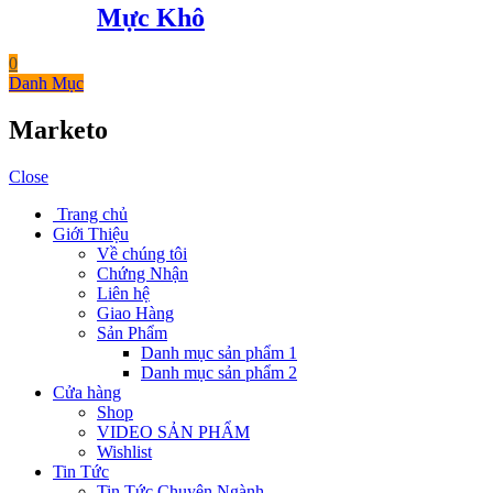
Mực Khô
0
Danh Mục
Marketo
Close
Trang chủ
Giới Thiệu
Về chúng tôi
Chứng Nhận
Liên hệ
Giao Hàng
Sản Phẩm
Danh mục sản phẩm 1
Danh mục sản phẩm 2
Cửa hàng
Shop
VIDEO SẢN PHẨM
Wishlist
Tin Tức
Tin Tức Chuyên Ngành