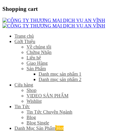
Shopping cart
Trang chủ
Giới Thiệu
Về chúng tôi
Chứng Nhận
Liên hệ
Giao Hàng
Sản Phẩm
Danh mục sản phẩm 1
Danh mục sản phẩm 2
Cửa hàng
Shop
VIDEO SẢN PHẨM
Wishlist
Tin Tức
Tin Tức Chuyên Ngành
Blog
Blog Single
Danh Mục Sản Phẩm
Hot