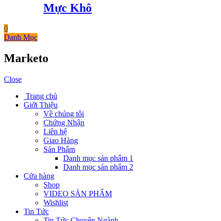
Mực Khô
0
Danh Mục
Marketo
Close
Trang chủ
Giới Thiệu
Về chúng tôi
Chứng Nhận
Liên hệ
Giao Hàng
Sản Phẩm
Danh mục sản phẩm 1
Danh mục sản phẩm 2
Cửa hàng
Shop
VIDEO SẢN PHẨM
Wishlist
Tin Tức
Tin Tức Chuyên Ngành