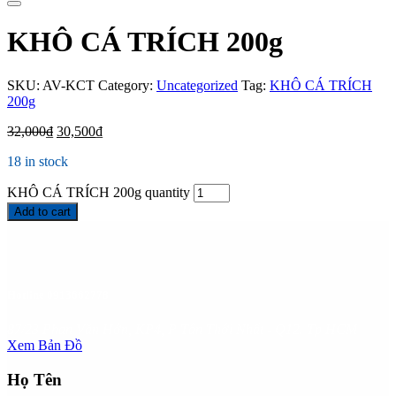
KHÔ CÁ TRÍCH 200g
SKU:
AV-KCT
Category:
Uncategorized
Tag:
KHÔ CÁ TRÍCH
200g
32,000
₫
30,500
₫
18 in stock
KHÔ CÁ TRÍCH 200g quantity
Add to cart
Hotline
0913662778
87/23 Phan Văn Hớn, KP4, P Tân Thới Nhất - Q12. Tp HCM
Xem Bản Đồ
Họ Tên