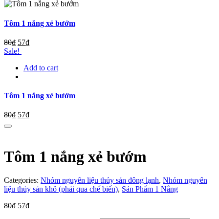
Tôm 1 nắng xẻ bướm
80
₫
57
₫
Sale!
Add to cart
Tôm 1 nắng xẻ bướm
80
₫
57
₫
Tôm 1 nắng xẻ bướm
Categories:
Nhóm nguyên liệu thủy sản đông lạnh
,
Nhóm nguyên
liệu thủy sản khô (phải qua chế biến)
,
Sản Phẩm 1 Nắng
80
₫
57
₫