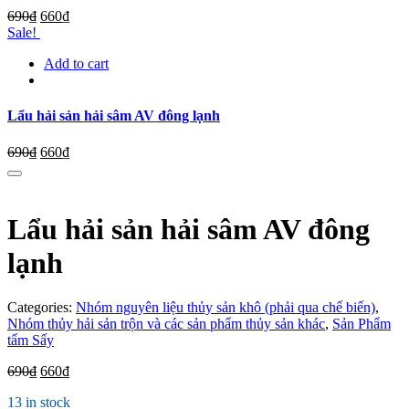
690
₫
660
₫
Sale!
Add to cart
Lẩu hải sản hải sâm AV đông lạnh
690
₫
660
₫
Lẩu hải sản hải sâm AV đông
lạnh
Categories:
Nhóm nguyên liệu thủy sản khô (phải qua chế biến)
,
Nhóm thủy hải sản trộn và các sản phẩm thủy sản khác
,
Sản Phẩm
tẩm Sấy
690
₫
660
₫
13 in stock