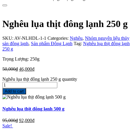
Nghêu lụa thịt đông lạnh 250 g
SKU:
AV-NLHDL-1-1
Categories:
Nghêu
,
Nhóm nguyên liệu thủy
sản đông lạnh
,
Sản phẩm Đông Lạnh
Tag:
Nghêu lụa thịt đông lạnh
250 g
Trọng Lượng: 250g
50,000
₫
46,000
₫
Nghêu lụa thịt đông lạnh 250 g quantity
Add to cart
Nghêu lụa thịt đông lạnh 500 g
95,000
₫
92,000
₫
Sale!