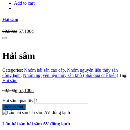
Add to cart
Hải sâm
60,500
₫
57,100
₫
Hải sâm
Categories:
Nhóm hải sản cao cấp
,
Nhóm nguyên liệu thủy sản
đông lạnh
,
Nhóm nguyên liệu thủy sản khô (phải qua chế biến)
Tag:
Hải sâm
60,500
₫
57,100
₫
Hải sâm quantity
Add to cart
Lẩu hải sản hải sâm AV đông lạnh