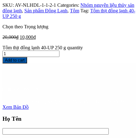
SKU:
AV-NLHDL-1-1-2-1
Categories:
Nhóm nguyên liệu thủy sản
đông lạnh
,
Sản phẩm Đông Lạnh
,
Tôm
Tag:
Tôm thịt đông lạnh 40-
UP 250 g
Chọn theo Trọng lượng
20,000
₫
10,000
₫
Tôm thịt đông lạnh 40-UP 250 g quantity
Add to cart
Hotline
0913662778
87/23 Phan Văn Hớn, KP4, P Tân Thới Nhất - Q12. Tp HCM
Xem Bản Đồ
Họ Tên