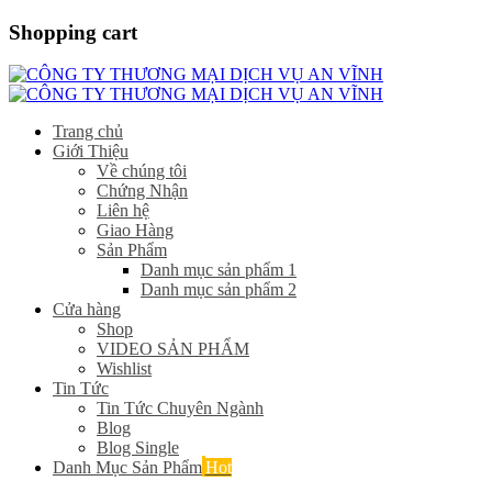
Shopping cart
Trang chủ
Giới Thiệu
Về chúng tôi
Chứng Nhận
Liên hệ
Giao Hàng
Sản Phẩm
Danh mục sản phẩm 1
Danh mục sản phẩm 2
Cửa hàng
Shop
VIDEO SẢN PHẨM
Wishlist
Tin Tức
Tin Tức Chuyên Ngành
Blog
Blog Single
Danh Mục Sản Phẩm
Hot