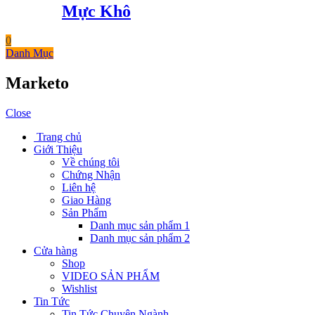
Mực Khô
0
Danh Mục
Marketo
Close
Trang chủ
Giới Thiệu
Về chúng tôi
Chứng Nhận
Liên hệ
Giao Hàng
Sản Phẩm
Danh mục sản phẩm 1
Danh mục sản phẩm 2
Cửa hàng
Shop
VIDEO SẢN PHẨM
Wishlist
Tin Tức
Tin Tức Chuyên Ngành