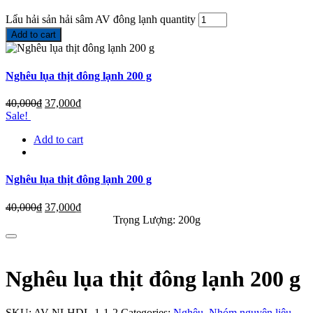
Lẩu hải sản hải sâm AV đông lạnh quantity
Add to cart
Nghêu lụa thịt đông lạnh 200 g
40,000
₫
37,000
₫
Sale!
Add to cart
Nghêu lụa thịt đông lạnh 200 g
40,000
₫
37,000
₫
Trọng Lượng: 200g
Nghêu lụa thịt đông lạnh 200 g
SKU:
AV-NLHDL-1-1-2
Categories:
Nghêu
,
Nhóm nguyên liệu