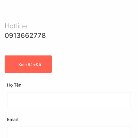
Hotline
0913662778
87/23 Phan Văn Hớn, KP4, P Tân Thới Nhất - Q12. Tp HCM
Xem Bản Đồ
Họ Tên
Email