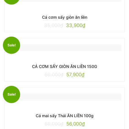
Cá cơm sấy giòn ăn liền
35,000
₫
33,900
₫
Sale!
CÁ CƠM SẤY GIÒN ĂN LIỀN 150G
59,000
₫
57,900
₫
Sale!
Cá mai sấy Thái ĂN LIỀN 100g
58,000
₫
56,000
₫